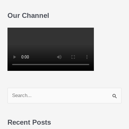
Our Channel
S
e
a
Recent Posts
r