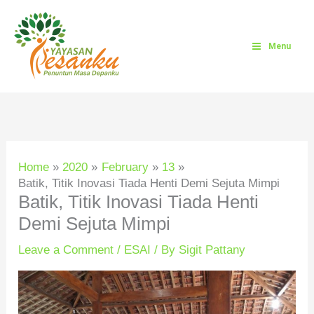
Skip
A
C
A
C
to
r
a
r
a
content
Menu
c
t
c
t
h
e
h
e
i
g
i
g
v
o
v
o
e
r
e
r
Home
2020
February
13
s
i
s
i
Batik, Titik Inovasi Tiada Henti Demi Sejuta Mimpi
Batik, Titik Inovasi Tiada Henti
e
e
Demi Sejuta Mimpi
s
s
Leave a Comment
/
ESAI
/ By
Sigit Pattany