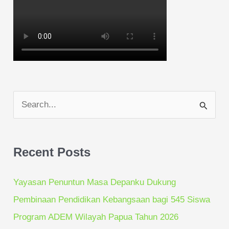
S
e
a
Recent Posts
r
c
Yayasan Penuntun Masa Depanku Dukung
h
Pembinaan Pendidikan Kebangsaan bagi 545 Siswa
f
Program ADEM Wilayah Papua Tahun 2026