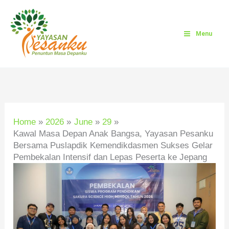
Skip
A
C
A
C
to
r
a
r
a
content
Menu
c
t
c
t
h
e
h
e
i
g
i
g
v
o
v
o
e
r
e
r
Home
2026
June
29
s
i
s
i
Kawal Masa Depan Anak Bangsa, Yayasan Pesanku
Bersama Puslapdik Kemendikdasmen Sukses Gelar
e
e
Pembekalan Intensif dan Lepas Peserta ke Jepang
s
s