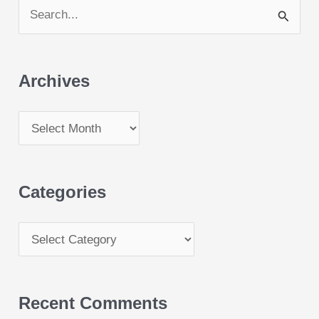
S
e
a
Archives
r
c
h
f
o
Categories
r
:
Recent Comments