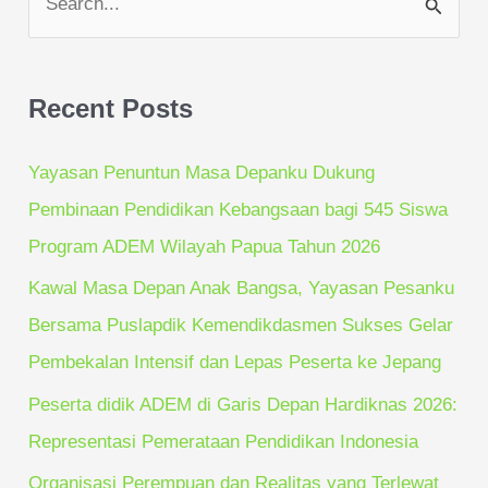
S
e
a
Recent Posts
r
c
Yayasan Penuntun Masa Depanku Dukung
h
Pembinaan Pendidikan Kebangsaan bagi 545 Siswa
f
Program ADEM Wilayah Papua Tahun 2026
o
Kawal Masa Depan Anak Bangsa, Yayasan Pesanku
r
Bersama Puslapdik Kemendikdasmen Sukses Gelar
:
Pembekalan Intensif dan Lepas Peserta ke Jepang
Peserta didik ADEM di Garis Depan Hardiknas 2026:
Representasi Pemerataan Pendidikan Indonesia
Organisasi Perempuan dan Realitas yang Terlewat