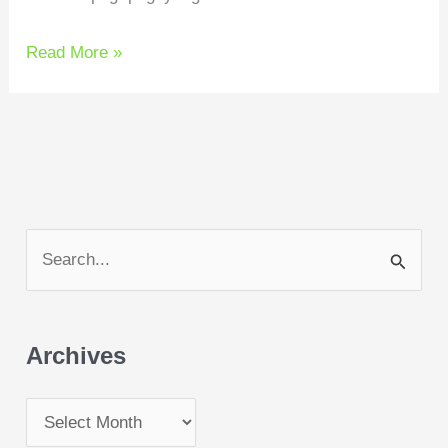
Read More »
S
e
a
Archives
r
c
h