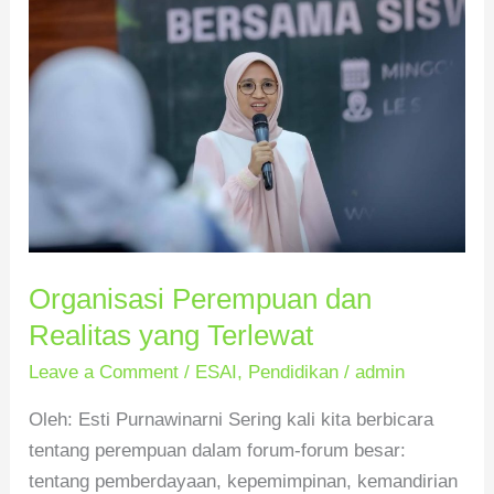
Perempuan
dan
Realitas
yang
Terlewat
Organisasi Perempuan dan
Realitas yang Terlewat
Leave a Comment
/
ESAI
,
Pendidikan
/
admin
Oleh: Esti Purnawinarni Sering kali kita berbicara
tentang perempuan dalam forum-forum besar:
tentang pemberdayaan, kepemimpinan, kemandirian