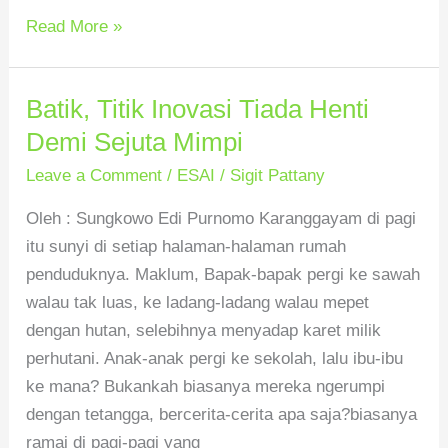
Read More »
Batik, Titik Inovasi Tiada Henti
Batik,
Titik
Demi Sejuta Mimpi
Inovasi
Leave a Comment
/
ESAI
/
Sigit Pattany
Tiada
Henti
Oleh : Sungkowo Edi Purnomo Karanggayam di pagi
Demi
itu sunyi di setiap halaman-halaman rumah
Sejuta
penduduknya. Maklum, Bapak-bapak pergi ke sawah
Mimpi
walau tak luas, ke ladang-ladang walau mepet
dengan hutan, selebihnya menyadap karet milik
perhutani. Anak-anak pergi ke sekolah, lalu ibu-ibu
ke mana? Bukankah biasanya mereka ngerumpi
dengan tetangga, bercerita-cerita apa saja?biasanya
ramai di pagi-pagi yang