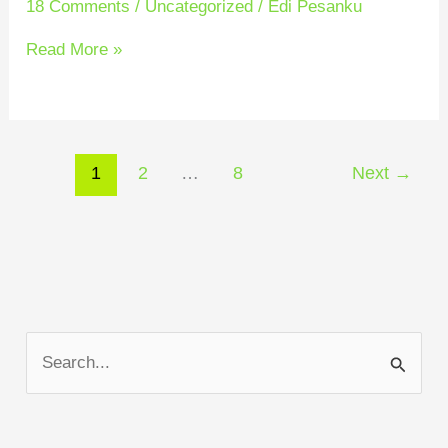
18 Comments
/
Uncategorized
/
Edi Pesanku
NELAYAN-
1
Read More »
1
2
…
8
Next
→
S
e
a