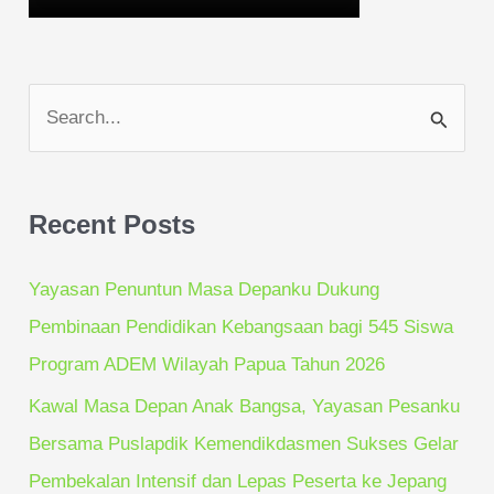
S
e
a
Recent Posts
r
c
Yayasan Penuntun Masa Depanku Dukung
h
Pembinaan Pendidikan Kebangsaan bagi 545 Siswa
f
Program ADEM Wilayah Papua Tahun 2026
o
Kawal Masa Depan Anak Bangsa, Yayasan Pesanku
r
Bersama Puslapdik Kemendikdasmen Sukses Gelar
:
Pembekalan Intensif dan Lepas Peserta ke Jepang