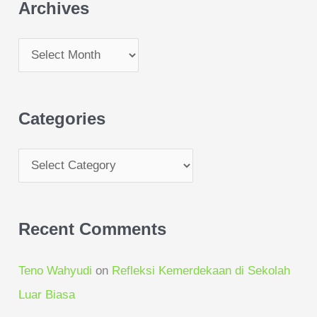
Archives
r
c
h
f
o
Categories
r
:
Recent Comments
Teno Wahyudi
on
Refleksi Kemerdekaan di Sekolah
Luar Biasa