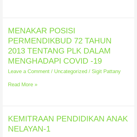
MENAKAR POSISI
MENAKAR
POSISI
PERMENDIKBUD 72 TAHUN
PERMENDIKBUD
2013 TENTANG PLK DALAM
72
MENGHADAPI COVID -19
TAHUN
Leave a Comment
/
Uncategorized
/
Sigit Pattany
2013
TENTANG
Read More »
PLK
DALAM
MENGHADAPI
COVID
KEMITRAAN PENDIDIKAN ANAK
KEMITRAAN
-19
PENDIDIKAN
NELAYAN-1
ANAK