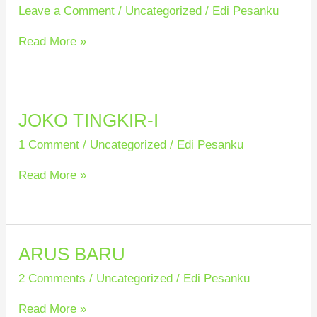
TINGKIR-
Leave a Comment
/
Uncategorized
/
Edi Pesanku
2
Read More »
JOKO TINGKIR-I
JOKO
TINGKIR-
1 Comment
/
Uncategorized
/
Edi Pesanku
I
Read More »
ARUS BARU
ARUS
BARU
2 Comments
/
Uncategorized
/
Edi Pesanku
Read More »