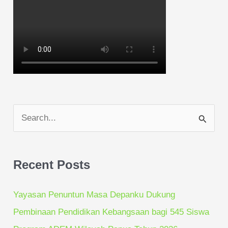
S
e
a
Recent Posts
r
c
Yayasan Penuntun Masa Depanku Dukung
h
Pembinaan Pendidikan Kebangsaan bagi 545 Siswa
f