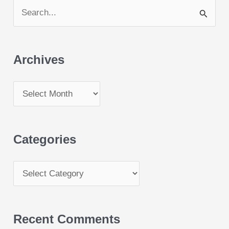
S
e
a
Archives
r
c
h
f
o
Categories
r
:
Recent Comments