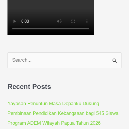
S
e
a
Recent Posts
r
c
Yayasan Penuntun Masa Depanku Dukung
h
Pembinaan Pendidikan Kebangsaan bagi 545 Siswa
f
Program ADEM Wilayah Papua Tahun 2026