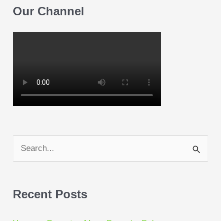
Our Channel
S
e
a
Recent Posts
r
c