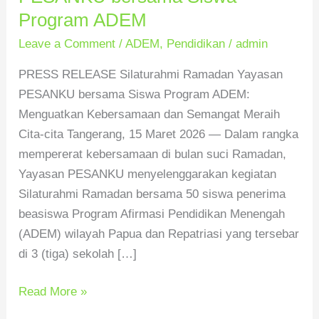
Yayasan
Program ADEM
PESANKU
Leave a Comment
/
ADEM
,
Pendidikan
/
admin
bersama
Siswa
PRESS RELEASE Silaturahmi Ramadan Yayasan
Program
PESANKU bersama Siswa Program ADEM:
ADEM
Menguatkan Kebersamaan dan Semangat Meraih
Cita-cita Tangerang, 15 Maret 2026 — Dalam rangka
mempererat kebersamaan di bulan suci Ramadan,
Yayasan PESANKU menyelenggarakan kegiatan
Silaturahmi Ramadan bersama 50 siswa penerima
beasiswa Program Afirmasi Pendidikan Menengah
(ADEM) wilayah Papua dan Repatriasi yang tersebar
di 3 (tiga) sekolah […]
Read More »