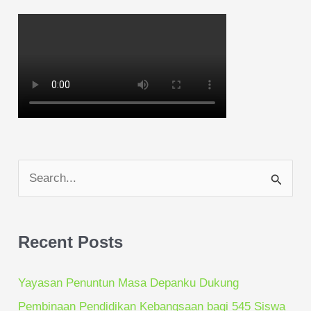
S
e
a
Recent Posts
r
c
Yayasan Penuntun Masa Depanku Dukung
h
Pembinaan Pendidikan Kebangsaan bagi 545 Siswa