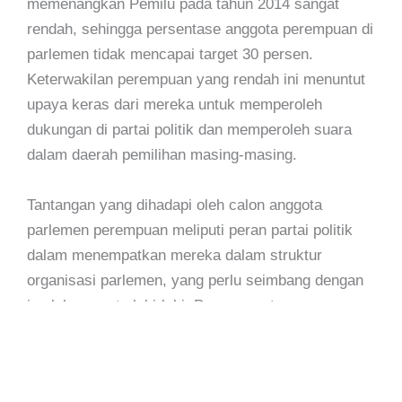
memenangkan Pemilu pada tahun 2014 sangat
rendah, sehingga persentase anggota perempuan di
parlemen tidak mencapai target 30 persen.
Keterwakilan perempuan yang rendah ini menuntut
upaya keras dari mereka untuk memperoleh
dukungan di partai politik dan memperoleh suara
dalam daerah pemilihan masing-masing.
Tantangan yang dihadapi oleh calon anggota
parlemen perempuan meliputi peran partai politik
dalam menempatkan mereka dalam struktur
organisasi parlemen, yang perlu seimbang dengan
jumlah anggota laki-laki. Para anggota perempuan
tidak seharusnya hanya dijadikan pengisi struktur
organisasi, tetapi juga berhak menduduki posisi
teratas. Selain itu, partai politik juga harus mencari